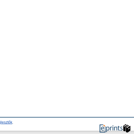
jlesztők
.