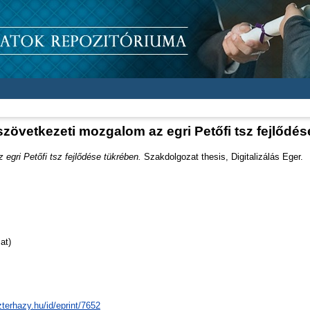
zövetkezeti mozgalom az egri Petőfi tsz fejlődé
egri Petőfi tsz fejlődése tükrében.
Szakdolgozat thesis, Digitalizálás Eger.
at)
zterhazy.hu/id/eprint/7652