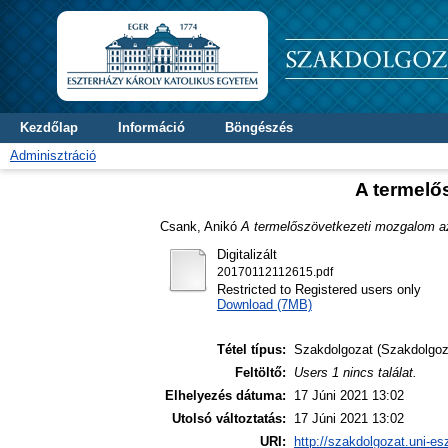
Kezdőlap
Információ
Böngészés
Adminisztráció
A termelős
Csank, Anikó
A termelőszövetkezeti mozgalom az 
Digitalizált
20170112112615.pdf
Restricted to Registered users only
Download (7MB)
Tétel típus:
Szakdolgozat (Szakdolgoz
Feltöltő:
Users 1 nincs találat.
Elhelyezés dátuma:
17 Júni 2021 13:02
Utolsó változtatás:
17 Júni 2021 13:02
URI:
http://szakdolgozat.uni-es