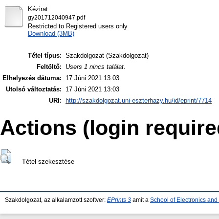
Kézirat
gy201712040947.pdf
Restricted to Registered users only
Download (3MB)
Tétel típus:
Szakdolgozat (Szakdolgozat)
Feltöltő:
Users 1 nincs találat.
Elhelyezés dátuma:
17 Júni 2021 13:03
Utolsó változtatás:
17 Júni 2021 13:03
URI:
http://szakdolgozat.uni-eszterhazy.hu/id/eprint/7714
Actions (login require
Tétel szekesztése
Szakdolgozat, az alkalamzott szoftver:
EPrints 3
amit a
School of Electronics an