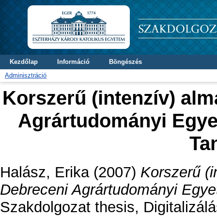
Kezdőlap
Információ
Böngészés
Adminisztráció
Korszerű (intenzív) al
Agrártudományi Egye
Ta
Halász, Erika
(2007)
Korszerű (
Debreceni Agrártudományi Egye
Szakdolgozat thesis, Digitalizá