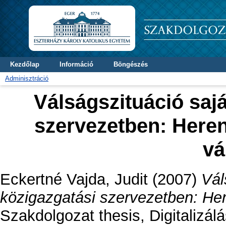
Kezdőlap
Információ
Böngészés
Adminisztráció
Válságszituáció saj
szervezetben: Here
vá
Eckertné Vajda, Judit
(2007)
Vál
közigazgatási szervezetben: He
Szakdolgozat thesis, Digitalizá