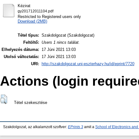
Kézirat
gy201712011104.pdf
Restricted to Registered users only
Download (2MB)
Tétel típus:
Szakdolgozat (Szakdolgozat)
Feltöltő:
Users 1 nincs találat.
Elhelyezés dátuma:
17 Júni 2021 13:03
Utolsó változtatás:
17 Júni 2021 13:03
URI:
http://szakdolgozat.uni-eszterhazy.hu/id/eprint/7720
Actions (login require
Tétel szekesztése
Szakdolgozat, az alkalamzott szoftver:
EPrints 3
amit a
School of Electronics an