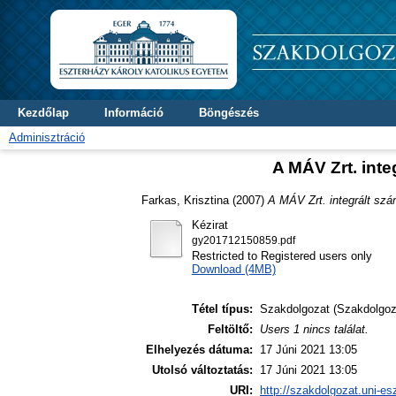
Kezdőlap
Információ
Böngészés
Adminisztráció
A MÁV Zrt. int
Farkas, Krisztina
(2007)
A MÁV Zrt. integrált szá
Kézirat
gy201712150859.pdf
Restricted to Registered users only
Download (4MB)
Tétel típus:
Szakdolgozat (Szakdolgoz
Feltöltő:
Users 1 nincs találat.
Elhelyezés dátuma:
17 Júni 2021 13:05
Utolsó változtatás:
17 Júni 2021 13:05
URI:
http://szakdolgozat.uni-es