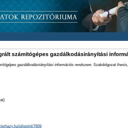
egrált számítógépes gazdálkodásirányítási inform
mítógépes gazdálkodásirányítási információs rendszere.
Szakdolgozat thesis,
at)
zterhazy.hu/id/eprint/7809