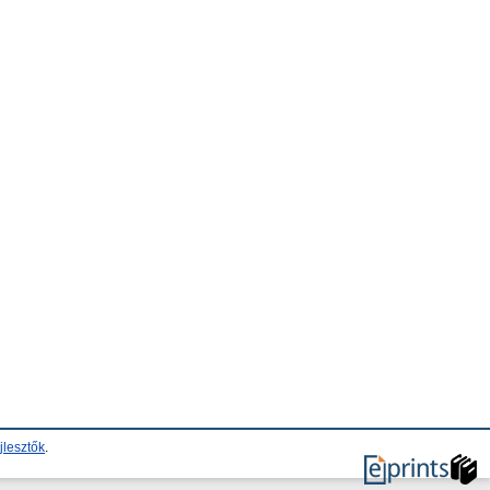
jlesztők
.