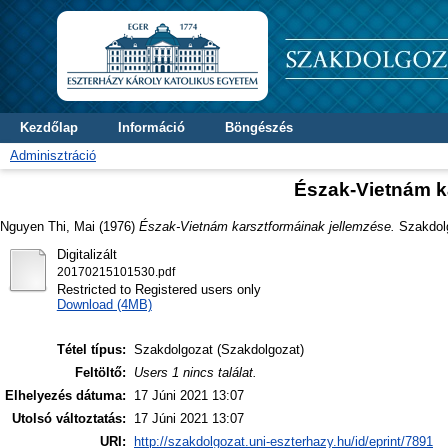
Kezdőlap
Információ
Böngészés
Adminisztráció
Észak-Vietnám k
Nguyen Thi, Mai
(1976)
Észak-Vietnám karsztformáinak jellemzése.
Szakdolgo
Digitalizált
20170215101530.pdf
Restricted to Registered users only
Download (4MB)
Tétel típus:
Szakdolgozat (Szakdolgozat)
Feltöltő:
Users 1 nincs találat.
Elhelyezés dátuma:
17 Júni 2021 13:07
Utolsó változtatás:
17 Júni 2021 13:07
URI:
http://szakdolgozat.uni-eszterhazy.hu/id/eprint/7891