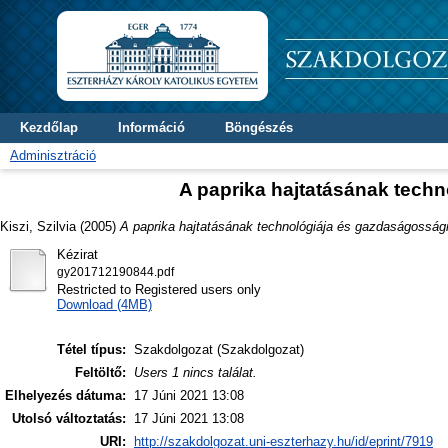
Kezdőlap
Információ
Böngészés
Adminisztráció
A paprika hajtatásának techn
Kiszi, Szilvia
(2005)
A paprika hajtatásának technológiája és gazdaságossági
Kézirat
gy201712190844.pdf
Restricted to Registered users only
Download (4MB)
Tétel típus:
Szakdolgozat (Szakdolgozat)
Feltöltő:
Users 1 nincs találat.
Elhelyezés dátuma:
17 Júni 2021 13:08
Utolsó változtatás:
17 Júni 2021 13:08
URI:
http://szakdolgozat.uni-eszterhazy.hu/id/eprint/7919