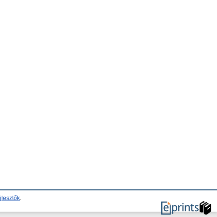
jlesztők
.