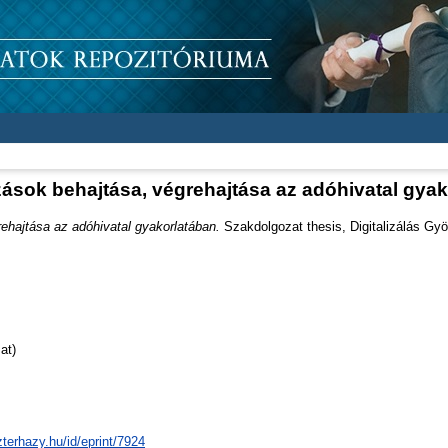
ások behajtása, végrehajtása az adóhivatal gya
ehajtása az adóhivatal gyakorlatában.
Szakdolgozat thesis, Digitalizálás Gy
at)
zterhazy.hu/id/eprint/7924