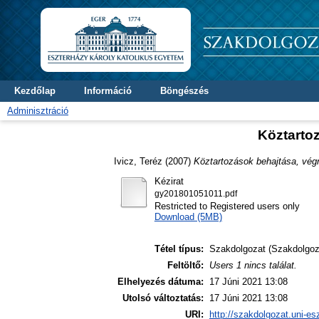
Kezdőlap
Információ
Böngészés
Adminisztráció
Köztartoz
Ivicz, Teréz
(2007)
Köztartozások behajtása, végr
Kézirat
gy201801051011.pdf
Restricted to Registered users only
Download (5MB)
Tétel típus:
Szakdolgozat (Szakdolgoz
Feltöltő:
Users 1 nincs találat.
Elhelyezés dátuma:
17 Júni 2021 13:08
Utolsó változtatás:
17 Júni 2021 13:08
URI:
http://szakdolgozat.uni-es