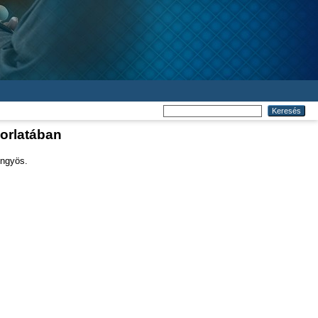
korlatában
öngyös.