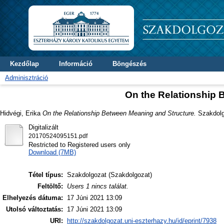
Kezdőlap
Információ
Böngészés
Adminisztráció
On the Relationship 
Hidvégi, Erika
On the Relationship Between Meaning and Structure.
Szakdolgo
Digitalizált
20170524095151.pdf
Restricted to Registered users only
Download (7MB)
Tétel típus:
Szakdolgozat (Szakdolgozat)
Feltöltő:
Users 1 nincs találat.
Elhelyezés dátuma:
17 Júni 2021 13:09
Utolsó változtatás:
17 Júni 2021 13:09
URI:
http://szakdolgozat.uni-eszterhazy.hu/id/eprint/7938