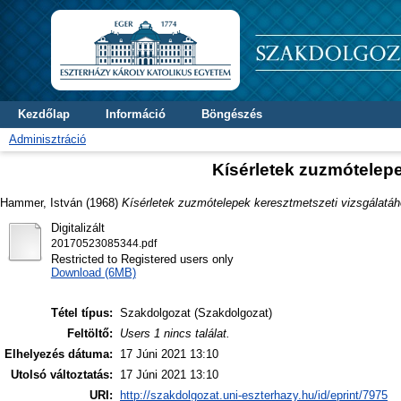
Kezdőlap
Információ
Böngészés
Adminisztráció
Kísérletek zuzmótelepe
Hammer, István
(1968)
Kísérletek zuzmótelepek keresztmetszeti vizsgálatáh
Digitalizált
20170523085344.pdf
Restricted to Registered users only
Download (6MB)
Tétel típus:
Szakdolgozat (Szakdolgozat)
Feltöltő:
Users 1 nincs találat.
Elhelyezés dátuma:
17 Júni 2021 13:10
Utolsó változtatás:
17 Júni 2021 13:10
URI:
http://szakdolgozat.uni-eszterhazy.hu/id/eprint/7975