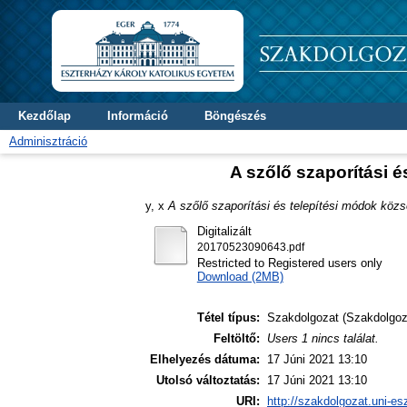
Kezdőlap
Információ
Böngészés
Adminisztráció
A szőlő szaporítási 
y, x
A szőlő szaporítási és telepítési módok kö
Digitalizált
20170523090643.pdf
Restricted to Registered users only
Download (2MB)
Tétel típus:
Szakdolgozat (Szakdolgoz
Feltöltő:
Users 1 nincs találat.
Elhelyezés dátuma:
17 Júni 2021 13:10
Utolsó változtatás:
17 Júni 2021 13:10
URI:
http://szakdolgozat.uni-es