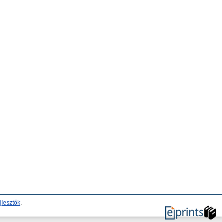
jlesztők
.