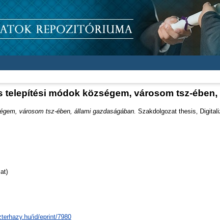
és telepítési módok községem, városom tsz-ében
zségem, városom tsz-ében, állami gazdaságában.
Szakdolgozat thesis, Digitali
at)
zterhazy.hu/id/eprint/7980