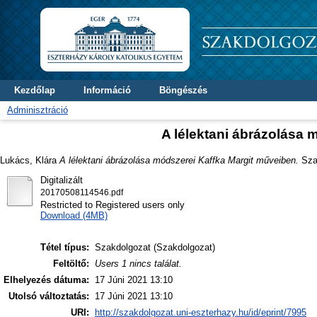
Kezdőlap
Információ
Böngészés
Adminisztráció
A lélektani ábrázolása 
Lukács, Klára
A lélektani ábrázolása módszerei Kaffka Margit műveiben.
Szak
Digitalizált
20170508114546.pdf
Restricted to Registered users only
Download (4MB)
Tétel típus:
Szakdolgozat (Szakdolgozat)
Feltöltő:
Users 1 nincs találat.
Elhelyezés dátuma:
17 Júni 2021 13:10
Utolsó változtatás:
17 Júni 2021 13:10
URI:
http://szakdolgozat.uni-eszterhazy.hu/id/eprint/7995