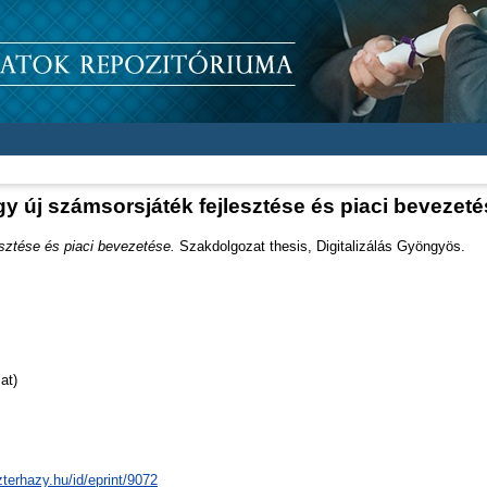
y új számsorsjáték fejlesztése és piaci bevezet
sztése és piaci bevezetése.
Szakdolgozat thesis, Digitalizálás Gyöngyös.
at)
zterhazy.hu/id/eprint/9072