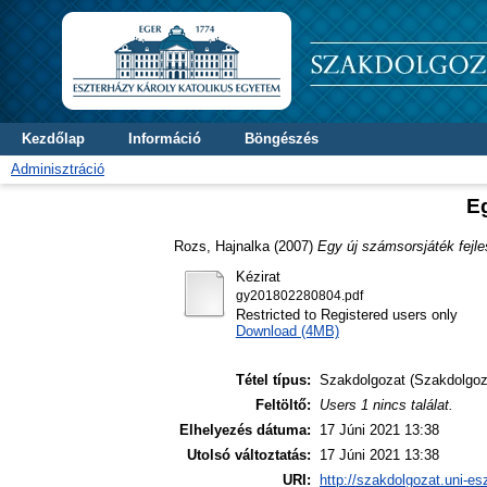
Kezdőlap
Információ
Böngészés
Adminisztráció
Eg
Rozs, Hajnalka
(2007)
Egy új számsorsjáték fejle
Kézirat
gy201802280804.pdf
Restricted to Registered users only
Download (4MB)
Tétel típus:
Szakdolgozat (Szakdolgoz
Feltöltő:
Users 1 nincs találat.
Elhelyezés dátuma:
17 Júni 2021 13:38
Utolsó változtatás:
17 Júni 2021 13:38
URI:
http://szakdolgozat.uni-es