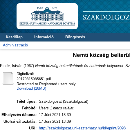
Kezdőlap
Információ
Böngészés
Adminisztráció
Nemti község belterü
Pintér, István
(1967)
Nemti község belterületének és határának helynevei.
Sza
Digitalizált
20170815085651.pdf
Restricted to Registered users only
Download (18MB)
Tétel típus:
Szakdolgozat (Szakdolgozat)
Feltöltő:
Users 1 nincs találat.
Elhelyezés dátuma:
17 Júni 2021 13:39
Utolsó változtatás:
17 Júni 2021 13:39
URI:
http://szakdolgozat.uni-eszterhazy.hu/id/eprint/9098