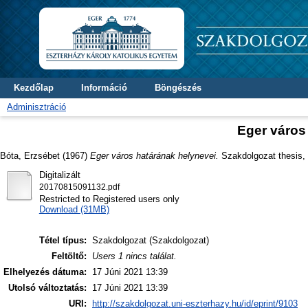
Kezdőlap
Információ
Böngészés
Adminisztráció
Eger város
Bóta, Erzsébet
(1967)
Eger város határának helynevei.
Szakdolgozat thesis, D
Digitalizált
20170815091132.pdf
Restricted to Registered users only
Download (31MB)
Tétel típus:
Szakdolgozat (Szakdolgozat)
Feltöltő:
Users 1 nincs találat.
Elhelyezés dátuma:
17 Júni 2021 13:39
Utolsó változtatás:
17 Júni 2021 13:39
URI:
http://szakdolgozat.uni-eszterhazy.hu/id/eprint/9103