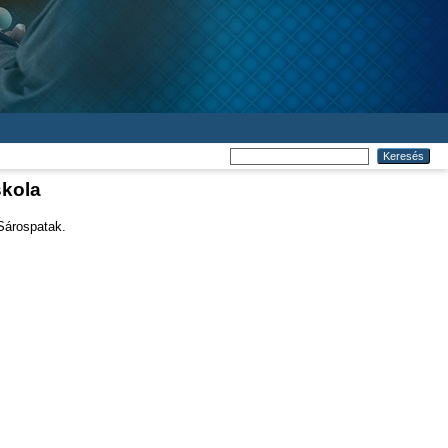
skola
Sárospatak.