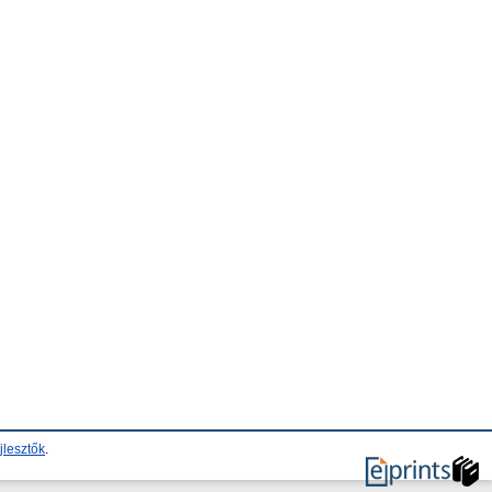
jlesztők
.