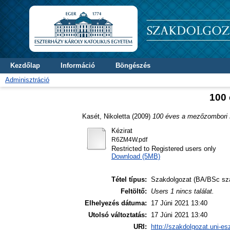
Kezdőlap
Információ
Böngészés
Adminisztráció
100 
Kasét, Nikoletta
(2009)
100 éves a mezőzombori K
Kézirat
R6ZM4W.pdf
Restricted to Registered users only
Download (5MB)
Tétel típus:
Szakdolgozat (BA/BSc sz
Feltöltő:
Users 1 nincs találat.
Elhelyezés dátuma:
17 Júni 2021 13:40
Utolsó változtatás:
17 Júni 2021 13:40
URI:
http://szakdolgozat.uni-es