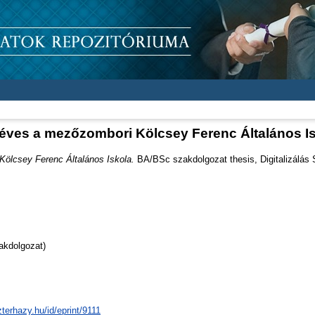
éves a mezőzombori Kölcsey Ferenc Általános I
ölcsey Ferenc Általános Iskola.
BA/BSc szakdolgozat thesis, Digitalizálás 
akdolgozat)
zterhazy.hu/id/eprint/9111