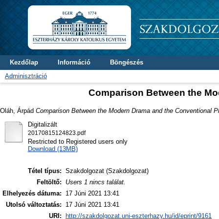
Kezdőlap
Információ
Böngészés
Adminisztráció
Comparison Between the Mod
Oláh, Árpád
Comparison Between the Modern Drama and the Conventional Pl
Digitalizált
20170815124823.pdf
Restricted to Registered users only
Download (13MB)
Tétel típus:
Szakdolgozat (Szakdolgozat)
Feltöltő:
Users 1 nincs találat.
Elhelyezés dátuma:
17 Júni 2021 13:41
Utolsó változtatás:
17 Júni 2021 13:41
URI:
http://szakdolgozat.uni-eszterhazy.hu/id/eprint/9161