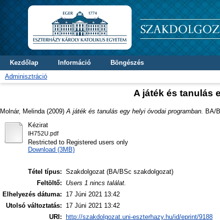
Kezdőlap
Információ
Böngészés
Adminisztráció
A játék és tanulás
Molnár, Melinda
(2009)
A játék és tanulás egy helyi óvodai programban.
BA/BS
Kézirat
IH752U.pdf
Restricted to Registered users only
Download (3MB)
Tétel típus:
Szakdolgozat (BA/BSc szakdolgozat)
Feltöltő:
Users 1 nincs találat.
Elhelyezés dátuma:
17 Júni 2021 13:42
Utolsó változtatás:
17 Júni 2021 13:42
URI:
http://szakdolgozat.uni-eszterhazy.hu/id/eprint/9188