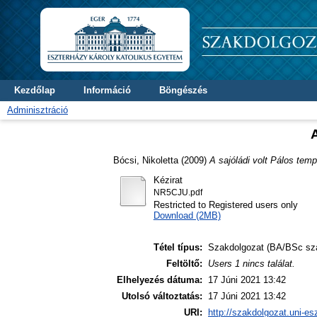
Kezdőlap
Információ
Böngészés
Adminisztráció
Bócsi, Nikoletta
(2009)
A sajóládi volt Pálos temp
Kézirat
NR5CJU.pdf
Restricted to Registered users only
Download (2MB)
Tétel típus:
Szakdolgozat (BA/BSc sz
Feltöltő:
Users 1 nincs találat.
Elhelyezés dátuma:
17 Júni 2021 13:42
Utolsó változtatás:
17 Júni 2021 13:42
URI:
http://szakdolgozat.uni-es