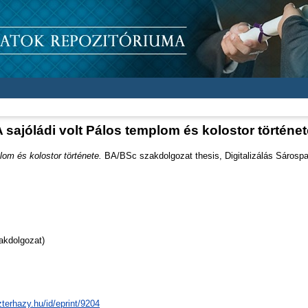
A sajóládi volt Pálos templom és kolostor történet
lom és kolostor története.
BA/BSc szakdolgozat thesis, Digitalizálás Sárospa
akdolgozat)
zterhazy.hu/id/eprint/9204