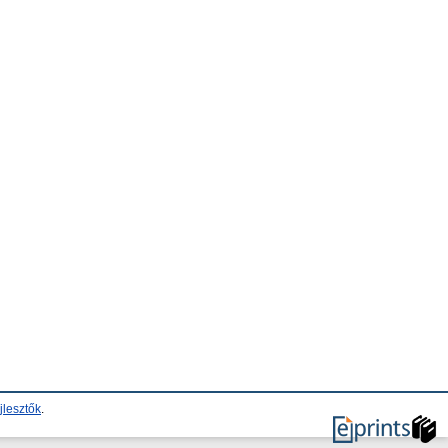
jlesztők
.