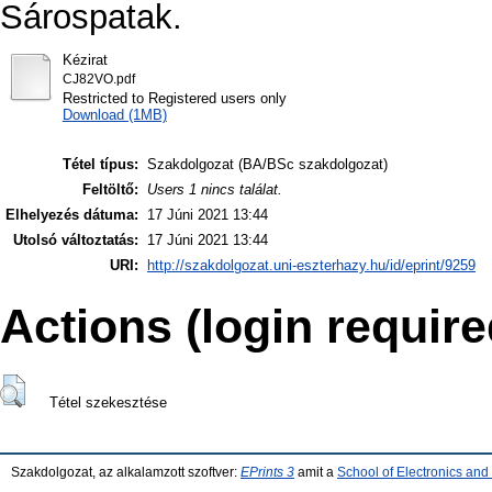
Sárospatak.
Kézirat
CJ82VO.pdf
Restricted to Registered users only
Download (1MB)
Tétel típus:
Szakdolgozat (BA/BSc szakdolgozat)
Feltöltő:
Users 1 nincs találat.
Elhelyezés dátuma:
17 Júni 2021 13:44
Utolsó változtatás:
17 Júni 2021 13:44
URI:
http://szakdolgozat.uni-eszterhazy.hu/id/eprint/9259
Actions (login require
Tétel szekesztése
Szakdolgozat, az alkalamzott szoftver:
EPrints 3
amit a
School of Electronics an