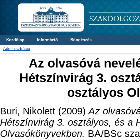
Kezdőlap
Információ
Böngészés
Adminisztráció
Az olvasóvá nevel
Hétszínvirág 3. osztá
osztályos O
Buri, Nikolett
(2009)
Az olvasóvá
Hétszínvirág 3. osztályos, és a 
Olvasókönyvekben.
BA/BSc szakd