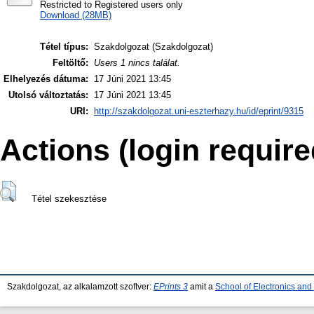
Restricted to Registered users only
Download (28MB)
Tétel típus:
Szakdolgozat (Szakdolgozat)
Feltöltő:
Users 1 nincs találat.
Elhelyezés dátuma:
17 Júni 2021 13:45
Utolsó változtatás:
17 Júni 2021 13:45
URI:
http://szakdolgozat.uni-eszterhazy.hu/id/eprint/9315
Actions (login require
Tétel szekesztése
Szakdolgozat, az alkalamzott szoftver:
EPrints 3
amit a
School of Electronics an