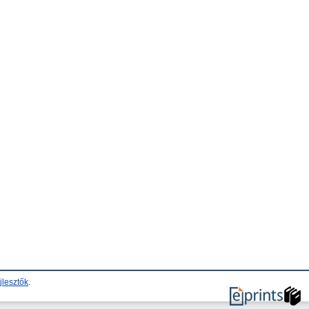
jlesztők
.