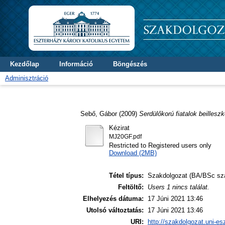
Kezdőlap
Információ
Böngészés
Adminisztráció
Sebő, Gábor
(2009)
Serdülőkorú fiatalok beillesz
Kézirat
MJ20GF.pdf
Restricted to Registered users only
Download (2MB)
Tétel típus:
Szakdolgozat (BA/BSc sz
Feltöltő:
Users 1 nincs találat.
Elhelyezés dátuma:
17 Júni 2021 13:46
Utolsó változtatás:
17 Júni 2021 13:46
URI:
http://szakdolgozat.uni-es