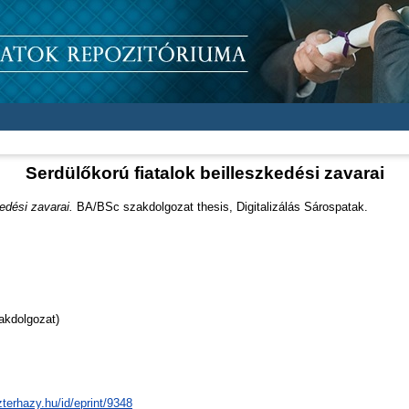
Serdülőkorú fiatalok beilleszkedési zavarai
kedési zavarai.
BA/BSc szakdolgozat thesis, Digitalizálás Sárospatak.
akdolgozat)
zterhazy.hu/id/eprint/9348