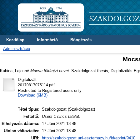
Kezdőlap
Információ
Böngészés
Adminisztráció
Mocsa
Kubina, Lajosné
Mocsa földrajzi nevei.
Szakdolgozat thesis, Digitalizálás Ege
Digitalizált
20170817075114.pdf
Restricted to Registered users only
Download (6MB)
Tétel típus:
Szakdolgozat (Szakdolgozat)
Feltöltő:
Users 1 nincs találat.
Elhelyezés dátuma:
17 Júni 2021 13:48
Utolsó változtatás:
17 Júni 2021 13:48
URI:
http://szakdolgozat.uni-eszterhazy.hu/id/eprint/9410