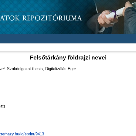
Felsőtárkány földrajzi nevei
vei.
Szakdolgozat thesis, Digitalizálás Eger.
at)
zterhazy.hu/id/eprint/9413