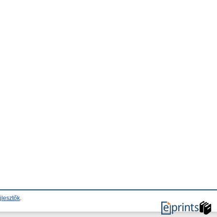
jlesztők
.