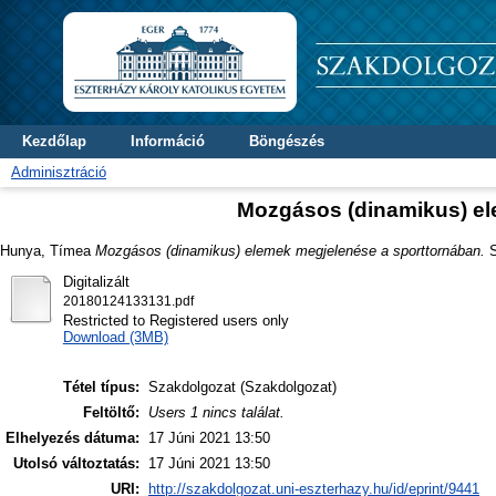
Kezdőlap
Információ
Böngészés
Adminisztráció
Mozgásos (dinamikus) el
Hunya, Tímea
Mozgásos (dinamikus) elemek megjelenése a sporttornában.
S
Digitalizált
20180124133131.pdf
Restricted to Registered users only
Download (3MB)
Tétel típus:
Szakdolgozat (Szakdolgozat)
Feltöltő:
Users 1 nincs találat.
Elhelyezés dátuma:
17 Júni 2021 13:50
Utolsó változtatás:
17 Júni 2021 13:50
URI:
http://szakdolgozat.uni-eszterhazy.hu/id/eprint/9441