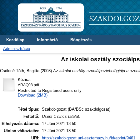
Kezdőlap
Információ
Böngészés
Adminisztráció
Az iskolai osztály szociálp
Csákiné Tóth, Brigitta
(2008)
Az iskolai osztály szociálpszichológiája a szoc
Kézirat
ARAQ08.pdf
Restricted to Registered users only
Download (2MB)
Tétel típus:
Szakdolgozat (BA/BSc szakdolgozat)
Feltöltő:
Users 1 nincs találat.
Elhelyezés dátuma:
17 Júni 2021 13:50
Utolsó változtatás:
17 Júni 2021 13:50
URI:
http://szakdolgozat.uni-eszterhazy.hu/id/eprint/9461