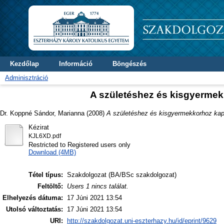
Kezdőlap
Információ
Böngészés
Adminisztráció
A születéshez és kisgyerme
Dr. Koppné Sándor, Marianna
(2008)
A születéshez és kisgyermekkorhoz ka
Kézirat
KJL6XD.pdf
Restricted to Registered users only
Download (4MB)
Tétel típus:
Szakdolgozat (BA/BSc szakdolgozat)
Feltöltő:
Users 1 nincs találat.
Elhelyezés dátuma:
17 Júni 2021 13:54
Utolsó változtatás:
17 Júni 2021 13:54
URI:
http://szakdolgozat.uni-eszterhazy.hu/id/eprint/9629