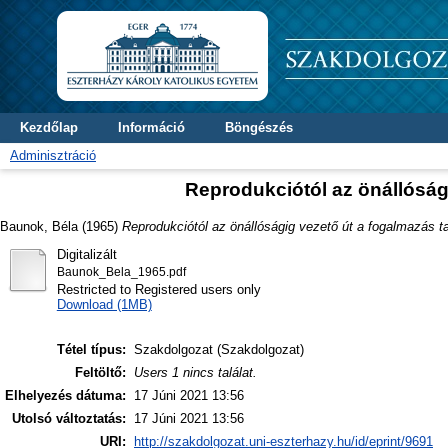
Kezdőlap
Információ
Böngészés
Adminisztráció
Reprodukciótól az önállóság
Baunok, Béla
(1965)
Reprodukciótól az önállóságig vezető út a fogalmazás t
Digitalizált
Baunok_Bela_1965.pdf
Restricted to Registered users only
Download (1MB)
Tétel típus:
Szakdolgozat (Szakdolgozat)
Feltöltő:
Users 1 nincs találat.
Elhelyezés dátuma:
17 Júni 2021 13:56
Utolsó változtatás:
17 Júni 2021 13:56
URI:
http://szakdolgozat.uni-eszterhazy.hu/id/eprint/9691