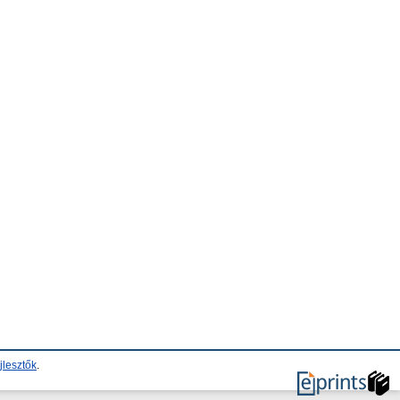
jlesztők
.