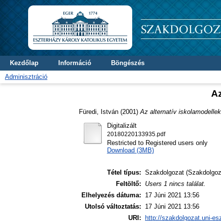
Kezdőlap
Információ
Böngészés
Adminisztráció
Az
Füredi, István
(2001)
Az alternatív iskolamodellek
Digitalizált
20180220133935.pdf
Restricted to Registered users only
Download (3MB)
Tétel típus:
Szakdolgozat (Szakdolgoz
Feltöltő:
Users 1 nincs találat.
Elhelyezés dátuma:
17 Júni 2021 13:56
Utolsó változtatás:
17 Júni 2021 13:56
URI:
http://szakdolgozat.uni-es