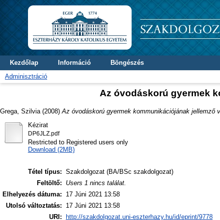
Kezdőlap
Információ
Böngészés
Adminisztráció
Az óvodáskorú gyermek k
Grega, Szilvia
(2008)
Az óvodáskorú gyermek kommunikációjának jellemző v
Kézirat
DP6JLZ.pdf
Restricted to Registered users only
Download (2MB)
Tétel típus:
Szakdolgozat (BA/BSc szakdolgozat)
Feltöltő:
Users 1 nincs találat.
Elhelyezés dátuma:
17 Júni 2021 13:58
Utolsó változtatás:
17 Júni 2021 13:58
URI:
http://szakdolgozat.uni-eszterhazy.hu/id/eprint/9778