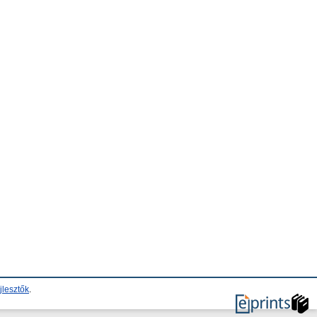
jlesztők
.