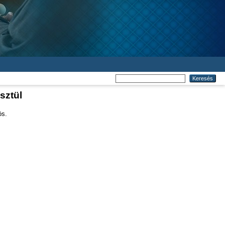
sztül
ös.