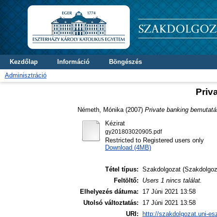
Kezdőlap
Információ
Böngészés
Adminisztráció
Priv
Németh, Mónika
(2007)
Private banking bemutatá
Kézirat
gy201803020905.pdf
Restricted to Registered users only
Download (4MB)
Tétel típus:
Szakdolgozat (Szakdolgoz
Feltöltő:
Users 1 nincs találat.
Elhelyezés dátuma:
17 Júni 2021 13:58
Utolsó változtatás:
17 Júni 2021 13:58
URI:
http://szakdolgozat.uni-es