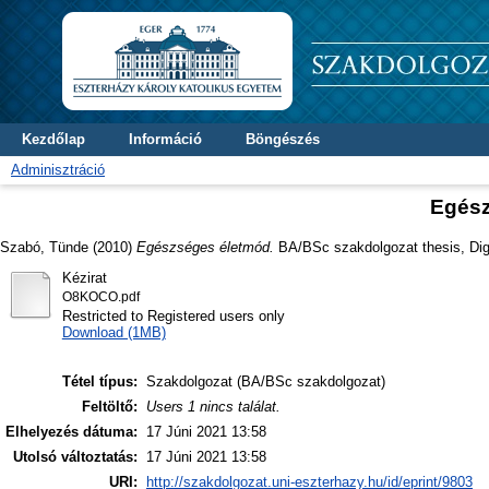
Kezdőlap
Információ
Böngészés
Adminisztráció
Egész
Szabó, Tünde
(2010)
Egészséges életmód.
BA/BSc szakdolgozat thesis, Digi
Kézirat
O8KOCO.pdf
Restricted to Registered users only
Download (1MB)
Tétel típus:
Szakdolgozat (BA/BSc szakdolgozat)
Feltöltő:
Users 1 nincs találat.
Elhelyezés dátuma:
17 Júni 2021 13:58
Utolsó változtatás:
17 Júni 2021 13:58
URI:
http://szakdolgozat.uni-eszterhazy.hu/id/eprint/9803