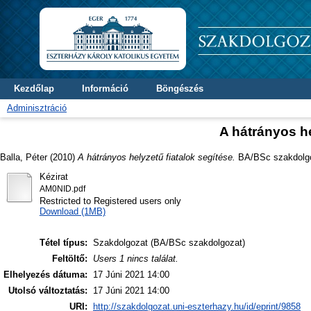
Kezdőlap
Információ
Böngészés
Adminisztráció
A hátrányos he
Balla, Péter
(2010)
A hátrányos helyzetű fiatalok segítése.
BA/BSc szakdolgoz
Kézirat
AM0NID.pdf
Restricted to Registered users only
Download (1MB)
Tétel típus:
Szakdolgozat (BA/BSc szakdolgozat)
Feltöltő:
Users 1 nincs találat.
Elhelyezés dátuma:
17 Júni 2021 14:00
Utolsó változtatás:
17 Júni 2021 14:00
URI:
http://szakdolgozat.uni-eszterhazy.hu/id/eprint/9858