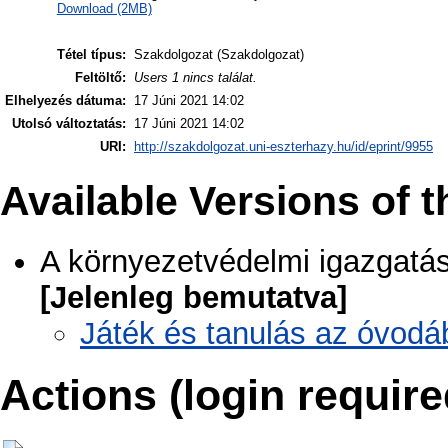
Download (2MB)
Tétel típus:
Szakdolgozat (Szakdolgozat)
Feltöltő:
Users 1 nincs találat.
Elhelyezés dátuma:
17 Júni 2021 14:02
Utolsó változtatás:
17 Júni 2021 14:02
URI:
http://szakdolgozat.uni-eszterhazy.hu/id/eprint/9955
Available Versions of t
A környezetvédelmi igazgatás
[Jelenleg bemutatva]
Játék és tanulás az óvodá
Actions (login require