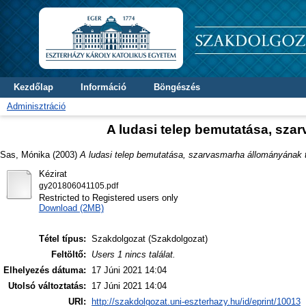
Kezdőlap
Információ
Böngészés
Adminisztráció
A ludasi telep bemutatása, sz
Sas, Mónika
(2003)
A ludasi telep bemutatása, szarvasmarha állományának
Kézirat
gy201806041105.pdf
Restricted to Registered users only
Download (2MB)
Tétel típus:
Szakdolgozat (Szakdolgozat)
Feltöltő:
Users 1 nincs találat.
Elhelyezés dátuma:
17 Júni 2021 14:04
Utolsó változtatás:
17 Júni 2021 14:04
URI:
http://szakdolgozat.uni-eszterhazy.hu/id/eprint/10013