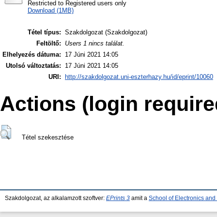
Restricted to Registered users only
Download (1MB)
Tétel típus:
Szakdolgozat (Szakdolgozat)
Feltöltő:
Users 1 nincs találat.
Elhelyezés dátuma:
17 Júni 2021 14:05
Utolsó változtatás:
17 Júni 2021 14:05
URI:
http://szakdolgozat.uni-eszterhazy.hu/id/eprint/10060
Actions (login require
Tétel szekesztése
Szakdolgozat, az alkalamzott szoftver:
EPrints 3
amit a
School of Electronics an