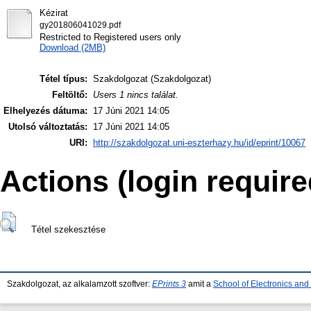
Kézirat
gy201806041029.pdf
Restricted to Registered users only
Download (2MB)
Tétel típus:
Szakdolgozat (Szakdolgozat)
Feltöltő:
Users 1 nincs találat.
Elhelyezés dátuma:
17 Júni 2021 14:05
Utolsó változtatás:
17 Júni 2021 14:05
URI:
http://szakdolgozat.uni-eszterhazy.hu/id/eprint/10067
Actions (login require
Tétel szekesztése
Szakdolgozat, az alkalamzott szoftver:
EPrints 3
amit a
School of Electronics an