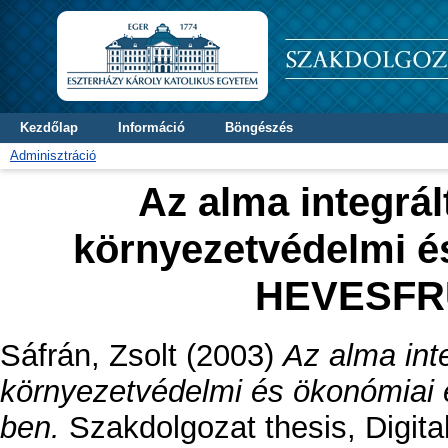
Kezdőlap
Információ
Böngészés
Adminisztráció
Az alma integrá
környezetvédelmi é
HEVESFR
Sáfrán, Zsolt
(2003)
Az alma int
környezetvédelmi és ökonómia
ben.
Szakdolgozat thesis, Digita