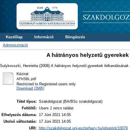
Kezdőlap
Információ
Böngészés
Adminisztráció
A hátrányos helyzetű gyerekek
Sulykovszki, Henrietta
(2008)
A hátrányos helyzetű gyerekek felkarolásának
Kézirat
AFHSBL.pdf
Restricted to Registered users only
Download (2MB)
Tétel típus:
Szakdolgozat (BA/BSc szakdolgozat)
Feltöltő:
Users 1 nincs találat.
Elhelyezés dátuma:
17 Júni 2021 14:05
Utolsó változtatás:
17 Júni 2021 14:05
URI:
http://szakdolgozat.uni-eszterhazy.hu/id/eprint/10079