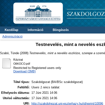
Kezdőlap
Információ
Böngészés
Adminisztráció
Testnevelés, mint a nevelés esz
Szabó, Tünde
(2008)
Testnevelés, mint a nevelés eszköze, szerepe a szemé
Kézirat
O8KOCO.pdf
Restricted to Registered users only
Download (2MB)
Tétel típus:
Szakdolgozat (BA/BSc szakdolgozat)
Feltöltő:
Users 1 nincs találat.
Elhelyezés dátuma:
17 Júni 2021 14:06
Utolsó változtatás:
17 Júni 2021 14:06
URI:
http://szakdolgozat.uni-eszterhazy.hu/id/eprint/10096