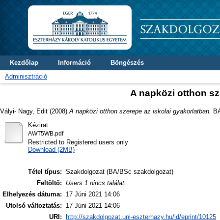
Kezdőlap
Információ
Böngészés
Adminisztráció
A napközi otthon sz
Vályi- Nagy, Edit
(2008)
A napközi otthon szerepe az iskolai gyakorlatban.
BA
Kézirat
AWT5WB.pdf
Restricted to Registered users only
Download (2MB)
Tétel típus:
Szakdolgozat (BA/BSc szakdolgozat)
Feltöltő:
Users 1 nincs találat.
Elhelyezés dátuma:
17 Júni 2021 14:06
Utolsó változtatás:
17 Júni 2021 14:06
URI:
http://szakdolgozat.uni-eszterhazy.hu/id/eprint/10125