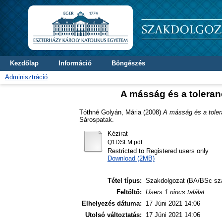
Kezdőlap
Információ
Böngészés
Adminisztráció
A másság és a toleran
Tóthné Golyán, Mária
(2008)
A másság és a toler
Sárospatak.
Kézirat
Q1DSLM.pdf
Restricted to Registered users only
Download (2MB)
Tétel típus:
Szakdolgozat (BA/BSc sz
Feltöltő:
Users 1 nincs találat.
Elhelyezés dátuma:
17 Júni 2021 14:06
Utolsó változtatás:
17 Júni 2021 14:06