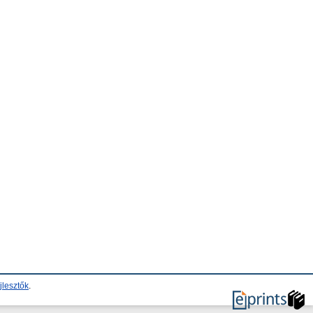
jlesztők
.