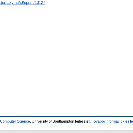
zterhazy.hu/id/eprint/10127
d Computer Science
, University of Southampton fejlesztett.
További információk és fe