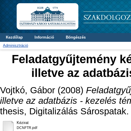
Kezdőlap
Információ
Böngészés
Adminisztráció
Feladatgyűjtemény kés
illetve az adatbáz
Vojtkó, Gábor
(2008)
Feladatgyű
illetve az adatbázis - kezelés t
thesis, Digitalizálás Sárospatak.
Kézirat
DCNFTR.pdf