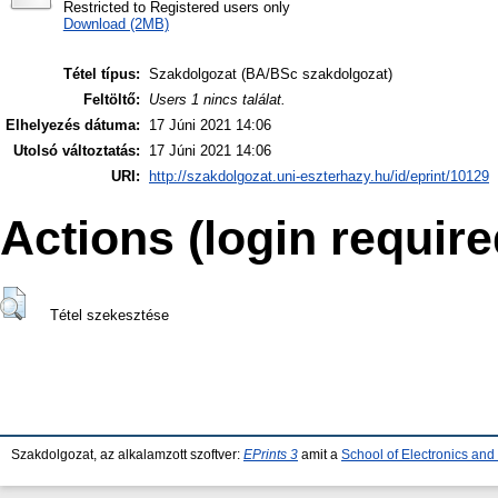
Restricted to Registered users only
Download (2MB)
Tétel típus:
Szakdolgozat (BA/BSc szakdolgozat)
Feltöltő:
Users 1 nincs találat.
Elhelyezés dátuma:
17 Júni 2021 14:06
Utolsó változtatás:
17 Júni 2021 14:06
URI:
http://szakdolgozat.uni-eszterhazy.hu/id/eprint/10129
Actions (login require
Tétel szekesztése
Szakdolgozat, az alkalamzott szoftver:
EPrints 3
amit a
School of Electronics an