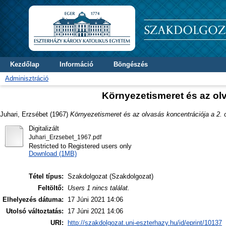
Kezdőlap
Információ
Böngészés
Adminisztráció
Környezetismeret és az olv
Juhari, Erzsébet
(1967)
Környezetismeret és az olvasás koncentrációja a 2. 
Digitalizált
Juhari_Erzsebet_1967.pdf
Restricted to Registered users only
Download (1MB)
Tétel típus:
Szakdolgozat (Szakdolgozat)
Feltöltő:
Users 1 nincs találat.
Elhelyezés dátuma:
17 Júni 2021 14:06
Utolsó változtatás:
17 Júni 2021 14:06
URI:
http://szakdolgozat.uni-eszterhazy.hu/id/eprint/10137