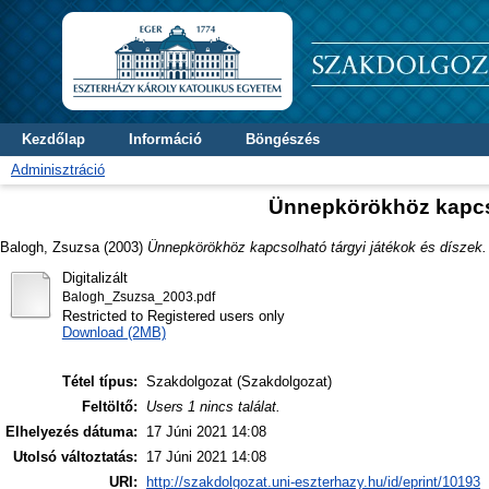
Kezdőlap
Információ
Böngészés
Adminisztráció
Ünnepkörökhöz kapcso
Balogh, Zsuzsa
(2003)
Ünnepkörökhöz kapcsolható tárgyi játékok és díszek.
Digitalizált
Balogh_Zsuzsa_2003.pdf
Restricted to Registered users only
Download (2MB)
Tétel típus:
Szakdolgozat (Szakdolgozat)
Feltöltő:
Users 1 nincs találat.
Elhelyezés dátuma:
17 Júni 2021 14:08
Utolsó változtatás:
17 Júni 2021 14:08
URI:
http://szakdolgozat.uni-eszterhazy.hu/id/eprint/10193