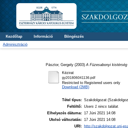
Kezdőlap
Információ
Böngészés
Adminisztráció
Pásztor, Gergely
(2003)
A Füzesabonyi kistérség 
Kézirat
gy201806041136.pdf
Restricted to Registered users only
Download (2MB)
Tétel típus:
Szakdolgozat (Szakdolgoz
Feltöltő:
Users 1 nincs találat.
Elhelyezés dátuma:
17 Júni 2021 14:08
Utolsó változtatás:
17 Júni 2021 14:08
URI:
http://szakdolgozat.uni-es