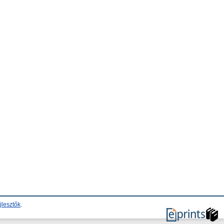
jlesztők
.