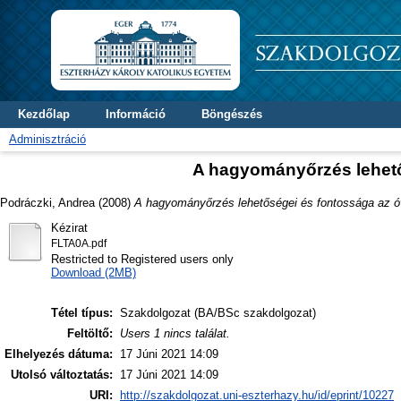
Kezdőlap
Információ
Böngészés
Adminisztráció
A hagyományőrzés lehet
Podráczki, Andrea
(2008)
A hagyományőrzés lehetőségei és fontossága az 
Kézirat
FLTA0A.pdf
Restricted to Registered users only
Download (2MB)
Tétel típus:
Szakdolgozat (BA/BSc szakdolgozat)
Feltöltő:
Users 1 nincs találat.
Elhelyezés dátuma:
17 Júni 2021 14:09
Utolsó változtatás:
17 Júni 2021 14:09
URI:
http://szakdolgozat.uni-eszterhazy.hu/id/eprint/10227