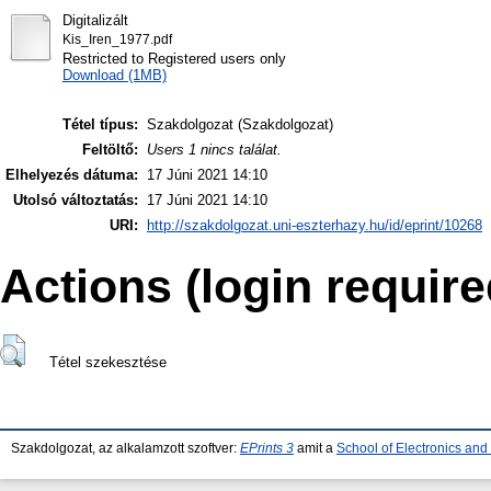
Digitalizált
Kis_Iren_1977.pdf
Restricted to Registered users only
Download (1MB)
Tétel típus:
Szakdolgozat (Szakdolgozat)
Feltöltő:
Users 1 nincs találat.
Elhelyezés dátuma:
17 Júni 2021 14:10
Utolsó változtatás:
17 Júni 2021 14:10
URI:
http://szakdolgozat.uni-eszterhazy.hu/id/eprint/10268
Actions (login require
Tétel szekesztése
Szakdolgozat, az alkalamzott szoftver:
EPrints 3
amit a
School of Electronics an