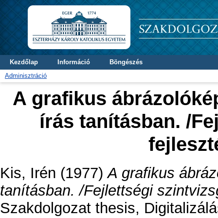
Kezdőlap
Információ
Böngészés
Adminisztráció
A grafikus ábrázolóké
írás tanításban. /Fej
fejleszt
Kis, Irén
(1977)
A grafikus ábrá
tanításban. /Fejlettségi szintvizsg
Szakdolgozat thesis, Digitalizál