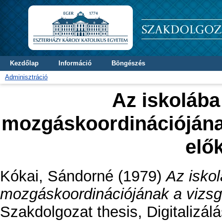
Kezdőlap
Információ
Böngészés
Adminisztráció
Az iskoláb
mozgáskoordinációjának
elő
Kókai, Sándorné
(1979)
Az isko
mozgáskoordinációjának a vizsgá
Szakdolgozat thesis, Digitalizál