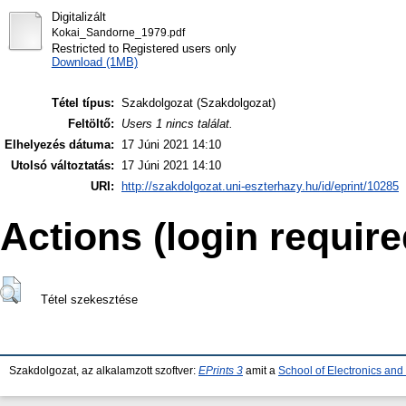
Digitalizált
Kokai_Sandorne_1979.pdf
Restricted to Registered users only
Download (1MB)
Tétel típus:
Szakdolgozat (Szakdolgozat)
Feltöltő:
Users 1 nincs találat.
Elhelyezés dátuma:
17 Júni 2021 14:10
Utolsó változtatás:
17 Júni 2021 14:10
URI:
http://szakdolgozat.uni-eszterhazy.hu/id/eprint/10285
Actions (login require
Tétel szekesztése
Szakdolgozat, az alkalamzott szoftver:
EPrints 3
amit a
School of Electronics an