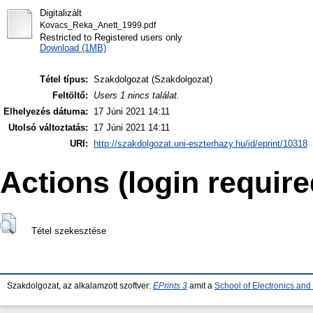
Digitalizált
Kovacs_Reka_Anett_1999.pdf
Restricted to Registered users only
Download (1MB)
Tétel típus:
Szakdolgozat (Szakdolgozat)
Feltöltő:
Users 1 nincs találat.
Elhelyezés dátuma:
17 Júni 2021 14:11
Utolsó változtatás:
17 Júni 2021 14:11
URI:
http://szakdolgozat.uni-eszterhazy.hu/id/eprint/10318
Actions (login require
Tétel szekesztése
Szakdolgozat, az alkalamzott szoftver:
EPrints 3
amit a
School of Electronics an