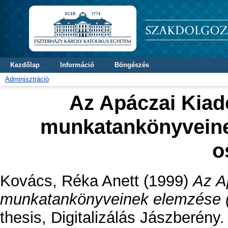
Kezdőlap
Információ
Böngészés
Adminisztráció
Az Apáczai Kiad
munkatankönyveinek 
o
Kovács, Réka Anett
(1999)
Az A
munkatankönyveinek elemzése (2.
thesis, Digitalizálás Jászberény.