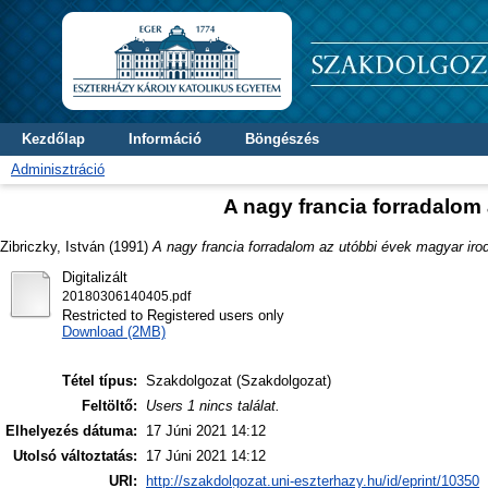
Kezdőlap
Információ
Böngészés
Adminisztráció
A nagy francia forradalom
Zibriczky, István
(1991)
A nagy francia forradalom az utóbbi évek magyar ir
Digitalizált
20180306140405.pdf
Restricted to Registered users only
Download (2MB)
Tétel típus:
Szakdolgozat (Szakdolgozat)
Feltöltő:
Users 1 nincs találat.
Elhelyezés dátuma:
17 Júni 2021 14:12
Utolsó változtatás:
17 Júni 2021 14:12
URI:
http://szakdolgozat.uni-eszterhazy.hu/id/eprint/10350