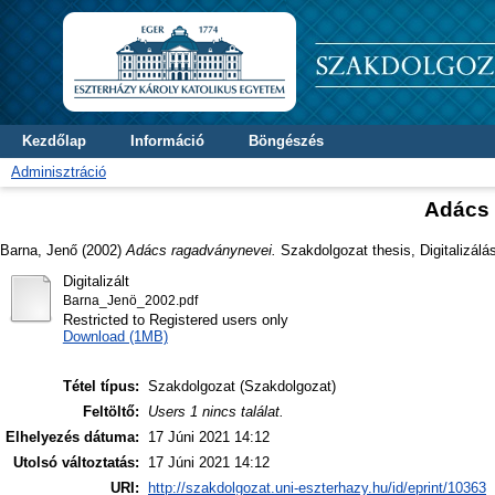
Kezdőlap
Információ
Böngészés
Adminisztráció
Adács 
Barna, Jenő
(2002)
Adács ragadványnevei.
Szakdolgozat thesis, Digitalizálá
Digitalizált
Barna_Jenö_2002.pdf
Restricted to Registered users only
Download (1MB)
Tétel típus:
Szakdolgozat (Szakdolgozat)
Feltöltő:
Users 1 nincs találat.
Elhelyezés dátuma:
17 Júni 2021 14:12
Utolsó változtatás:
17 Júni 2021 14:12
URI:
http://szakdolgozat.uni-eszterhazy.hu/id/eprint/10363